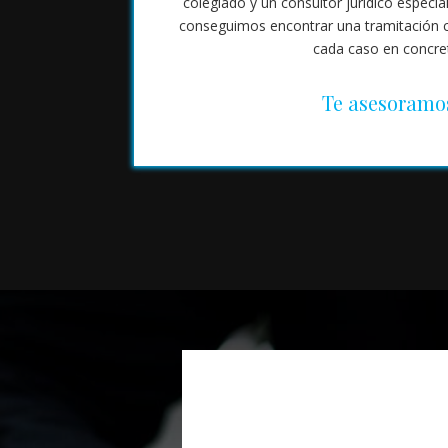
colegiado y un consultor jurídico especi
conseguimos encontrar una tramitación c
cada caso en concre
Te asesoramo