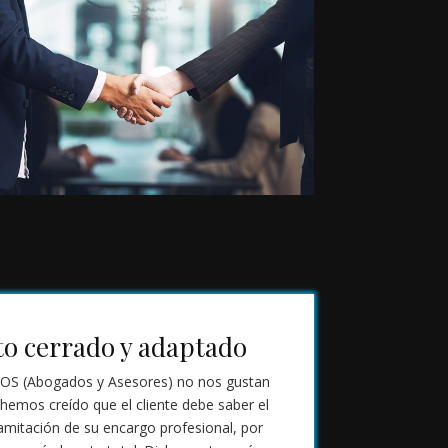
o cerrado y adaptado
 (Abogados y Asesores) no nos gustan
 hemos creído que el cliente debe saber el
ramitación de su encargo profesional, por