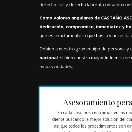
derecho civil y derecho laboral, contando con 
Como valores angulares de CASTAÑO ASO
dedicación, compromiso, inmediatez y h
que es exactamente lo que busca y necesita u
Debido a nuestro gran equipo de personal y
nacional
, si bien nuestra mayor influencia 
ambas ciudades.
Asesoramiento pers
En cada caso nos centramos en las ne
cliente buscando la mejor solución del con
así que todos los procedimientos son di