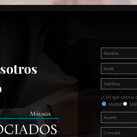
sotros
o
¿Con qué oficina 
Madrid
Mál