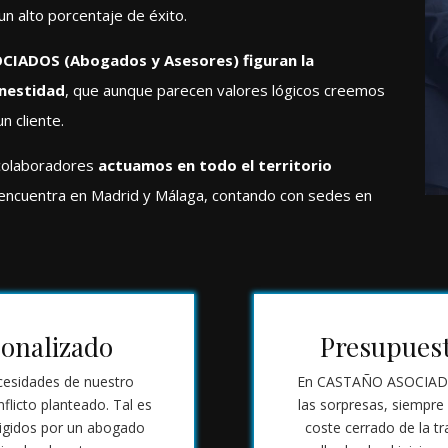
un alto porcentaje de éxito.
CIADOS (Abogados y Asesores) figuran la
onestidad
, que aunque parecen valores lógicos creemos
n cliente.
 colaboradores
actuamos en todo el territorio
se encuentra en Madrid y Málaga, contando con sedes en
onalizado
Presupuest
cesidades de nuestro
En CASTAÑO ASOCIADOS
flicto planteado. Tal es
las sorpresas, siempre
rigidos por un abogado
coste cerrado de la t