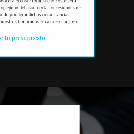
conocerá el coste total. Dicho coste será
mplejidad del asunto y las necesidades del
ntando ponderar dichas circunstancias
uestros honorarios al caso en concreto.
e tu presupuesto