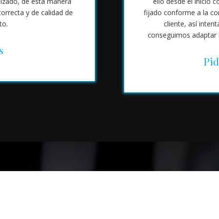
alizado, de esta manera
ello desde el inicio 
orrecta y de calidad de
fijado conforme a la co
to.
cliente, así inte
conseguimos adaptar n
s
Pid